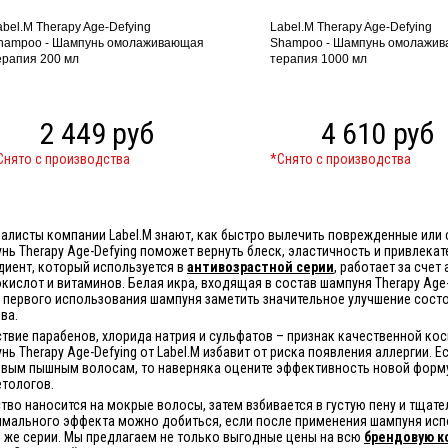
abel.M Therapy Age-Defying
Label.M Therapy Age-Defying
hampoo - Шампунь омолаживающая
Shampoo - Шампунь омолажи
ерапия 200 мл
терапия 1000 мл
2 449 руб
4 610 руб
Cнято с производства
*Cнято с производства
алисты компании Label.M знают, как быстро вылечить поврежденные или
нь Therapy Age-Defying поможет вернуть блеск, эластичность и привлека
диент, который используется в
антивозрастной серии
, работает за счет
кислот и витаминов. Белая икра, входящая в состав шампуня Therapy Age-
 первого использования шампуня заметить значительное улучшение сост
ва.
ствие парабенов, хлорида натрия и сульфатов – признак качественной ко
нь Therapy Age-Defying от Label.M избавит от риска появления аллергии. Е
вым пышным волосам, то наверняка оцените эффективность новой форму
тологов.
тво наносится на мокрые волосы, затем взбивается в густую пену и тщат
мального эффекта можно добиться, если после применения шампуня ис
й же серии. Мы предлагаем не только выгодные цены на всю
брендовую к