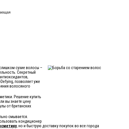
вающая
 слишком сухие волосы –
тельность. Секретный
 антиоксидантов,
Defying, позволяет уже
ояния волосяного
сметики. Решение купить
сли вы знаете цену
лы от британских
ельно смывается.
пользовать кондиционер
осметику
, но и быструю доставку покупок во все города