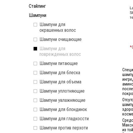
Стайлинг
L
S
Шампуни
т
Шампуни для
окрашенных волос
Шампуни очищающие
*
Шампуни для
поврежденных волос
Шампуни питающие
Специ
Шампуни для блеска
шампу
ингре
Шампуни для объема
амино
после
Шампуни уплотняющие
покро
Шампуни увлажняющие
Отсут
шампу
Шампуни для блондинок
здоро
косме
Шампуни для гладкоссти
Средс
Макси
Шампуни против перхоти
из то