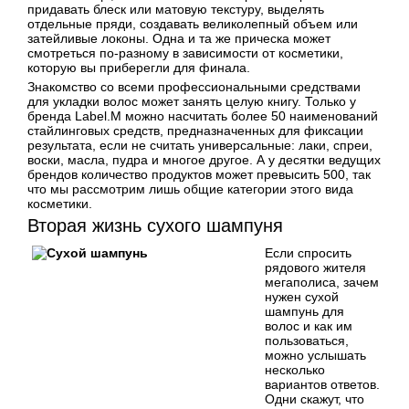
придавать блеск или матовую текстуру, выделять
отдельные пряди, создавать великолепный объем или
затейливые локоны. Одна и та же прическа может
смотреться по-разному в зависимости от косметики,
которую вы приберегли для финала.
Знакомство со всеми профессиональными средствами
для укладки волос может занять целую книгу. Только у
бренда Label.M можно насчитать более 50 наименований
стайлинговых средств, предназначенных для фиксации
результата, если не считать универсальные: лаки, спреи,
воски, масла, пудра и многое другое. А у десятки ведущих
брендов количество продуктов может превысить 500, так
что мы рассмотрим лишь общие категории этого вида
косметики.
Вторая жизнь сухого шампуня
Если спросить
рядового жителя
мегаполиса, зачем
нужен сухой
шампунь для
волос и как им
пользоваться,
можно услышать
несколько
вариантов ответов.
Одни скажут, что