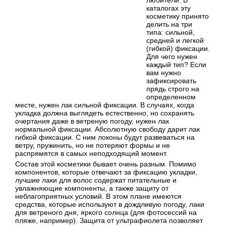
любители. В
каталогах эту
косметику принято
делить на три
типа: сильной,
средней и легкой
(гибкой) фиксации.
Для чего нужен
каждый тип? Если
вам нужно
зафиксировать
прядь строго на
определенном
месте, нужен лак сильной фиксации. В случаях, когда
укладка должна выглядеть естественно, но сохранять
очертания даже в ветреную погоду, нужен лак
нормальной фиксации. Абсолютную свободу дарит лак
гибкой фиксации. С ним локоны будут развеваться на
ветру, пружинить, но не потеряют формы и не
распрямятся в самых неподходящий момент.
Состав этой косметики бывает очень разным. Помимо
компонентов, которые отвечают за фиксацию укладки,
лучшие лаки для волос содержат питательные и
увлажняющие компоненты, а также защиту от
неблагоприятных условий. В этом плане имеются
средства, которые используют в дождливую погоду, лаки
для ветреного дня, яркого солнца (для фотосессий на
пляже, например). Защита от ультрафиолета позволяет