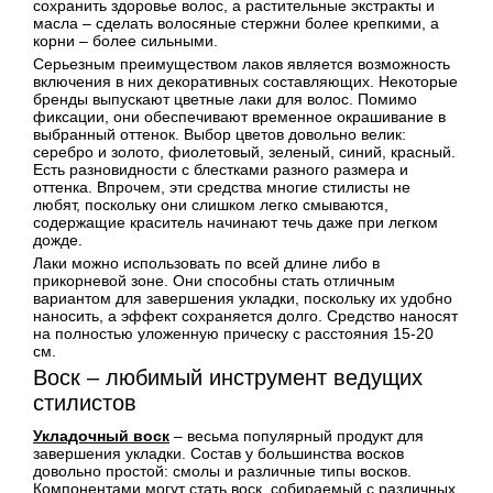
сохранить здоровье волос, а растительные экстракты и
масла – сделать волосяные стержни более крепкими, а
корни – более сильными.
Серьезным преимуществом лаков является возможность
включения в них декоративных составляющих. Некоторые
бренды выпускают цветные лаки для волос. Помимо
фиксации, они обеспечивают временное окрашивание в
выбранный оттенок. Выбор цветов довольно велик:
серебро и золото, фиолетовый, зеленый, синий, красный.
Есть разновидности с блестками разного размера и
оттенка. Впрочем, эти средства многие стилисты не
любят, поскольку они слишком легко смываются,
содержащие краситель начинают течь даже при легком
дожде.
Лаки можно использовать по всей длине либо в
прикорневой зоне. Они способны стать отличным
вариантом для завершения укладки, поскольку их удобно
наносить, а эффект сохраняется долго. Средство наносят
на полностью уложенную прическу с расстояния 15-20
см.
Воск – любимый инструмент ведущих
стилистов
Укладочный воск
– весьма популярный продукт для
завершения укладки. Состав у большинства восков
довольно простой: смолы и различные типы восков.
Компонентами могут стать воск, собираемый с различных