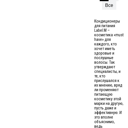
Все
Кондиционеры
для питания
Label.M –
косметика «must
have» для
каждого, кто
хочет иметь
здоровые и
послушные
волосы. Так
утверждают
специалисты, и
те, кто
прислушался к
их мнению, вряд
ли променяют
питающую
косметику этой
марки на другую,
пусть даже и
эффективную. И
это вполне
объяснимо,
ведь