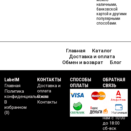
наличными,
банковской
картой и другими
популярными
способами.
Главная
Каталог
Доставка и оплата
Обмен и возврат
Блог
LabelM
КОНТАКТЫ
CПОСОБЫ
ОБРАТНАЯ
ОПЛАТЫ
СВЯЗЬ
Главная
Доставка и
оплата
Политика
----
конфиденциальности
О нас
+7 (967)
В
Контакты
291-10-33
избранном
(Москва)
(
0
)
Звоните
нам с 10:00
до 18:00
сб-вск