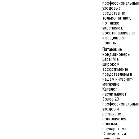
профессиональные
уходовые
средства не
только питают,
но также
укрепляют,
восстанавливают
и защищают
локоны.
Питающие
кондиционеры
Label.M в
широком
ассортименте
представлены в
нашем интернет-
магазине.
Каталог
насчитывает
более 20
профессиональных
уходов и
регулярно
пополняется
новыми
препаратами.
Стоимость и
описание