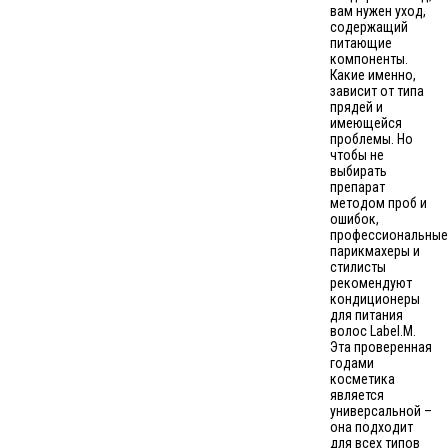
вам нужен уход,
содержащий
питающие
компоненты.
Какие именно,
зависит от типа
прядей и
имеющейся
проблемы. Но
чтобы не
выбирать
препарат
методом проб и
ошибок,
профессиональные
парикмахеры и
стилисты
рекомендуют
кондиционеры
для питания
волос Label.M.
Эта проверенная
годами
косметика
является
универсальной –
она подходит
для всех типов