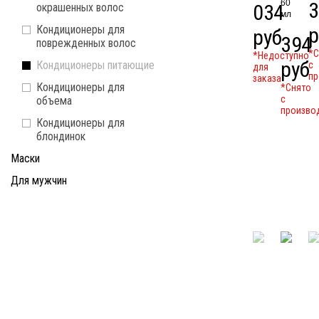
60
3
034
окрашенных волос
мл
Кондиционеры для
р
руб
394
поврежденных волос
*C
*Недоступно
руб
Кондиционеры питающие
с
для
пр
заказа
Кондиционеры для
*Cнято
с
объема
произво
Кондиционеры для
блондинок
Маски
Для мужчин