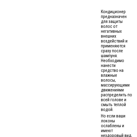
Кондиционер
предназначен
для защиты
волос от
негативных
внешних
воздействий и
применяются
сразу после
шампуня.
Необходимо
нанести
средство на
влажные
волосы,
массирующими
движениями
распределить по
всей голове и
смыть теплой
водой.
Но если ваши
локоны
ослаблены и
имеют
нездоровый вид,