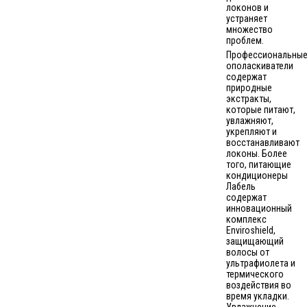
локонов и
устраняет
множество
проблем.
Профессиональны
ополаскиватели
содержат
природные
экстракты,
которые питают,
увлажняют,
укрепляют и
восстанавливают
локоны. Более
того, питающие
кондиционеры
Лабель
содержат
инновационный
комплекс
Enviroshield,
защищающий
волосы от
ультрафиолета и
термического
воздействия во
время укладки.