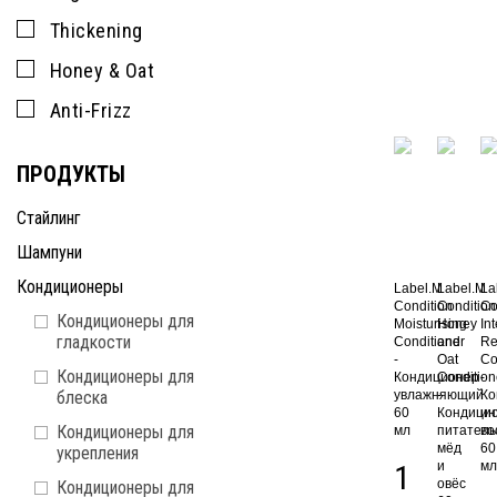
Thickening
Honey & Oat
Anti-Frizz
ПРОДУКТЫ
Стайлинг
Шампуни
Кондиционеры
Label.M
Label.M
La
Condition
Condition
Co
Кондиционеры для
Moisturising
Honey
In
гладкости
Conditioner
and
Re
-
Oat
Co
Кондиционеры для
Кондиционер
Condition
-
блеска
увлажняющий
-
Ко
60
Кондици
ин
Кондиционеры для
мл
питател
во
мёд
60
укрепления
1
и
мл
овёс
Кондиционеры для