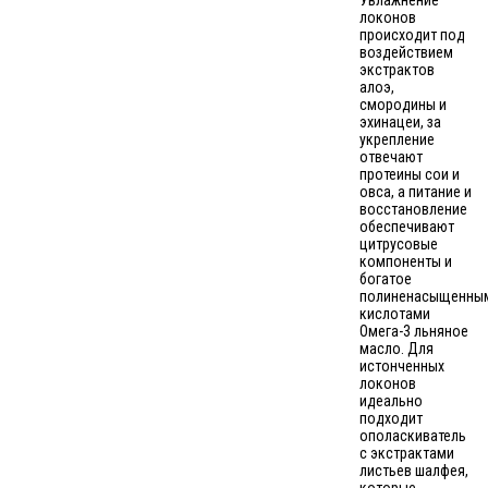
Увлажнение
локонов
происходит под
воздействием
экстрактов
алоэ,
смородины и
эхинацеи, за
укрепление
отвечают
протеины сои и
овса, а питание и
восстановление
обеспечивают
цитрусовые
компоненты и
богатое
полиненасыщенны
кислотами
Омега-3 льняное
масло. Для
истонченных
локонов
идеально
подходит
ополаскиватель
с экстрактами
листьев шалфея,