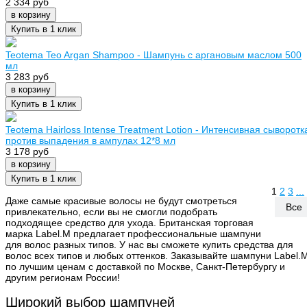
2 334 руб
в корзину
Купить в 1 клик
Teotema Teo Argan Shampoo - Шампунь с аргановым маслом 500
мл
3 283 руб
в корзину
Купить в 1 клик
Teotema Hairloss Intense Treatment Lotion - Интенсивная сыворотк
против выпадения в ампулах 12*8 мл
3 178 руб
в корзину
Купить в 1 клик
1
2
3
...
Даже самые красивые волосы не будут смотреться
Все
привлекательно, если вы не смогли подобрать
подходящее средство для ухода. Британская торговая
марка Label.M предлагает профессиональные шампуни
для волос разных типов. У нас вы сможете купить средства для
волос всех типов и любых оттенков. Заказывайте шампуни Label.
по лучшим ценам с доставкой по Москве, Санкт-Петербургу и
другим регионам России!
Широкий выбор шампуней