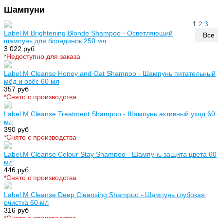
Шампуни
1
2
3
...
Label.M Brightening Blonde Shampoo - Осветляющий
Все
шампунь для блондинок 250 мл
3 022 руб
*Недоступно для заказа
Label.M Cleanse Honey and Oat Shampoo - Шампунь питательный
мёд и овёс 60 мл
357 руб
*Cнято с производства
Label.M Cleanse Treatment Shampoo - Шампунь активный уход 60
мл
390 руб
*Cнято с производства
Label.M Cleanse Colour Stay Shampoo - Шампунь защита цвета 60
мл
446 руб
*Cнято с производства
Label.M Cleanse Deep Cleansing Shampoo - Шампунь глубокая
очистка 60 мл
316 руб
*Cнято с производства