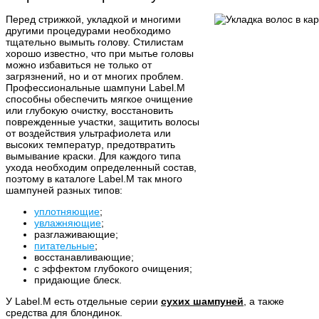
Перед стрижкой, укладкой и многими
другими процедурами необходимо
тщательно вымыть голову. Стилистам
хорошо известно, что при мытье головы
можно избавиться не только от
загрязнений, но и от многих проблем.
Профессиональные шампуни Label.M
способны обеспечить мягкое очищение
или глубокую очистку, восстановить
поврежденные участки, защитить волосы
от воздействия ультрафиолета или
высоких температур, предотвратить
вымывание краски. Для каждого типа
ухода необходим определенный состав,
поэтому в каталоге Label.M так много
шампуней разных типов:
уплотняющие
;
увлажняющие
;
разглаживающие;
питательные
;
восстанавливающие;
с эффектом глубокого очищения;
придающие блеск.
У Label.M есть отдельные серии
сухих шампуней
, а также
средства для блондинок.