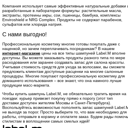
Компания использует самые эффективные натуральные добавки 
разработанные в лаборатории формулы: растительные масла,
экстракты, протеины икры, сои, пшеницы, бамбука, комплексы
Enviroshield и NRG Complex. Продукты не содержат парабенов,
сульфатов или хлорида натрия.
С нами выгодно!
Профессиональную косметику многие готовы покупать даже с
наценкой, но зачем переплачивать посредникам? В нашем
интернет-магазине
цены на все типы шампуней Label.M вполне
доступны. Вы можете заказывать продукты разного типа по мере
расходования или заранее создавать запас для салона красоты.
Учитывая стоимость средств для ухода за волосами, вы сможете
предложить клиентам доступные расценки на многие салонные
процедуры. Многие покупают профессиональную косметику для
домашнего использования – все знают, что она намного лучше
продукции масс-маркета.
Чтобы купить шампунь Label.M, не обязательно тратить время на
поездки: курьер привезет покупку прямо к порогу (этот тип
доставки доступен жителям Москвы и Санкт-Петербурга).
Воспользуйтесь возможностью пополнять запас шампуней Label.
не выходя за порог. Просто выберите то, что вам необходимо для
работы, отправьте в корзину и оплатите заказ. Будем рады помоч
стилистам в воплощении самых смелых идей!