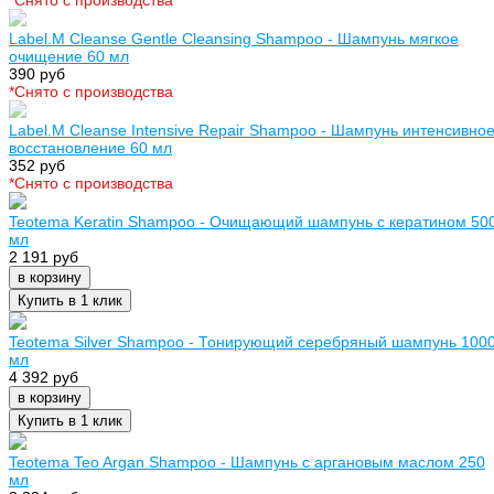
Label.M Cleanse Gentle Cleansing Shampoo - Шампунь мягкое
очищение 60 мл
390 руб
*Cнято с производства
Label.M Cleanse Intensive Repair Shampoo - Шампунь интенсивно
восстановление 60 мл
352 руб
*Cнято с производства
Teotema Keratin Shampoo - Очищающий шампунь с кератином 50
мл
2 191 руб
в корзину
Купить в 1 клик
Teotema Silver Shampoo - Тонирующий серебряный шампунь 100
мл
4 392 руб
в корзину
Купить в 1 клик
Teotema Teo Argan Shampoo - Шампунь с аргановым маслом 250
мл