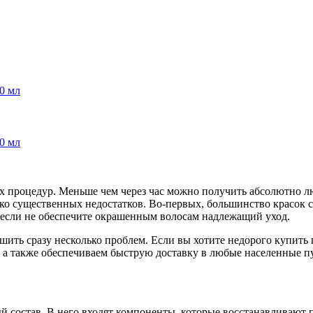
20 мл
00 мл
х процедур. Меньше чем через час можно получить абсолютно л
ько существенных недостатков. Во-первых, большинство красок 
, если не обеспечите окрашенным волосам надлежащий уход.
шить сразу несколько проблем. Если вы хотите недорого купить
, а также обеспечиваем быструю доставку в любые населенные п
 состав. В него входят компоненты, которые восстанавливают 