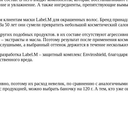
ание и увлажнение. А также ингредиенты, препятствующие вымы
 клиентам маски Label.M для окрашенных волос. Бренд принад
 За 50 лет они сумели превратить небольшой косметический сал
ругих подобных продуктов. в их составе отсутствуют агрессивн
 – экстракты и масла. Поэтому результат после применения косме
лушными, а выбранный оттенок держится в течение нескольких н
разработка Label.M – защитный комплекс Enviroshield, благодаря
ственного вреда.
вно, поэтому их расход невелик, по сравнению с аналогичными 
 с продукцией, можно выбрать баночку на 120 г. А тем, кто уже