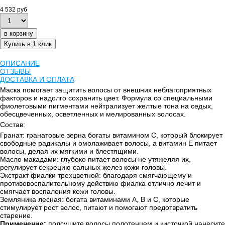
4 532 руб
в корзину
Купить в 1 клик
ОПИСАНИЕ
ОТЗЫВЫ
ДОСТАВКА И ОПЛАТА
Маска помогает защитить волосы от внешних неблагоприятных
факторов и надолго сохранить цвет. Формула со специальными
фиолетовыми пигментами нейтрализует желтые тона на седых,
обесцвеченных, осветленных и мелированных волосах.
Состав:
Гранат: гранатовые зерна богаты витамином С, который блокирует
свободные радикалы и омолаживает волосы, а витамин Е питает
волосы, делая их мягкими и блестящими.
Масло макадами: глубоко питает волосы не утяжеляя их,
регулирует секрецию сальных желез кожи головы.
Экстракт фиалки трехцветной: благодаря смягчающему и
противовоспалительному действию фиалка отлично лечит и
смягчает воспаления кожи головы.
Земляника лесная: богата витаминами А, В и С, которые
стимулирует рост волос, питают и помогают предотвратить
старение.
Применение:
подсушите волосы полотенцем и кисточкой нанесите