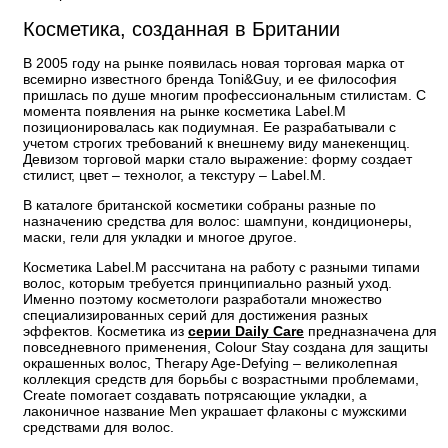
Косметика, созданная в Британии
В 2005 году на рынке появилась новая торговая марка от
всемирно известного бренда Toni&Guy, и ее философия
пришлась по душе многим профессиональным стилистам. С
момента появления на рынке косметика Label.M
позиционировалась как подиумная. Ее разрабатывали с
учетом строгих требований к внешнему виду манекенщиц.
Девизом торговой марки стало выражение: форму создает
стилист, цвет – технолог, а текстуру – Label.M.
В каталоге британской косметики собраны разные по
назначению средства для волос: шампуни, кондиционеры,
маски, гели для укладки и многое другое.
Косметика Label.M рассчитана на работу с разными типами
волос, которым требуется принципиально разный уход.
Именно поэтому косметологи разработали множество
специализированных серий для достижения разных
эффектов. Косметика из
серии Daily Care
предназначена для
повседневного применения, Colour Stay создана для защиты
окрашенных волос, Therapy Age-Defying – великолепная
коллекция средств для борьбы с возрастными проблемами,
Create помогает создавать потрясающие укладки, а
лаконичное название Men украшает флаконы с мужскими
средствами для волос.