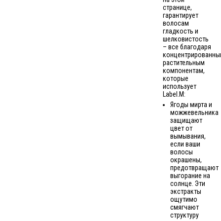
странице,
гарантирует
волосам
гладкость и
шелковистость
– все благодаря
концентрированны
растительным
компонентам,
которые
использует
Label.M:
Ягоды мирта и
можжевельника
защищают
цвет от
вымывания,
если ваши
волосы
окрашены,
предотвращают
выгорание на
солнце. Эти
экстракты
ощутимо
смягчают
структуру