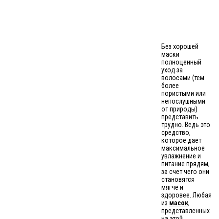
Без хорошей
маски
полноценный
уход за
волосами (тем
более
пористыми или
непослушными
от природы)
представить
трудно. Ведь это
средство,
которое дает
максимальное
увлажнение и
питание прядям,
за счет чего они
становятся
мягче и
здоровее. Любая
из
масок
,
представленных
на этой