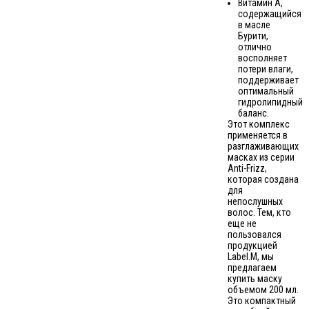
Витамин А,
содержащийся
в масле
Бурити,
отлично
восполняет
потери влаги,
поддерживает
оптимальный
гидролипидный
баланс.
Этот комплекс
применяется в
разглаживающих
масках из серии
Anti-Frizz,
которая создана
для
непослушных
волос. Тем, кто
еще не
пользовался
продукцией
Label.M, мы
предлагаем
купить маску
объемом 200 мл.
Это компактный