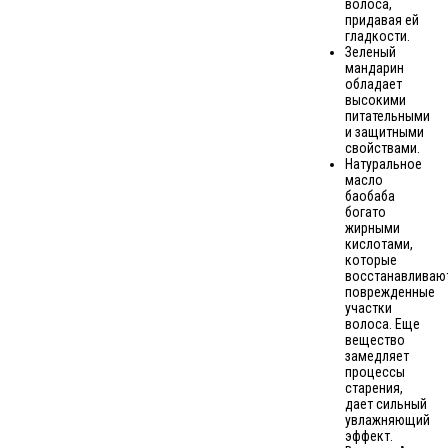
волоса,
придавая ей
гладкости.
Зеленый
мандарин
обладает
высокими
питательными
и защитными
свойствами.
Натуральное
масло
баобаба
богато
жирными
кислотами,
которые
восстанавливаю
поврежденные
участки
волоса. Еще
вещество
замедляет
процессы
старения,
дает сильный
увлажняющий
эффект.