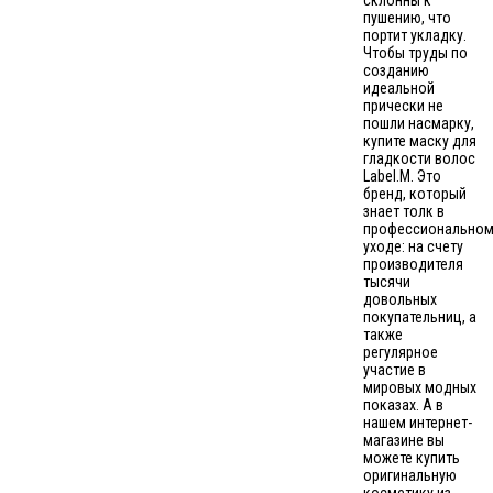
склонны к
пушению, что
портит укладку.
Чтобы труды по
созданию
идеальной
прически не
пошли насмарку,
купите маску для
гладкости волос
Label.M. Это
бренд, который
знает толк в
профессионально
уходе: на счету
производителя
тысячи
довольных
покупательниц, а
также
регулярное
участие в
мировых модных
показах. А в
нашем интернет-
магазине вы
можете купить
оригинальную