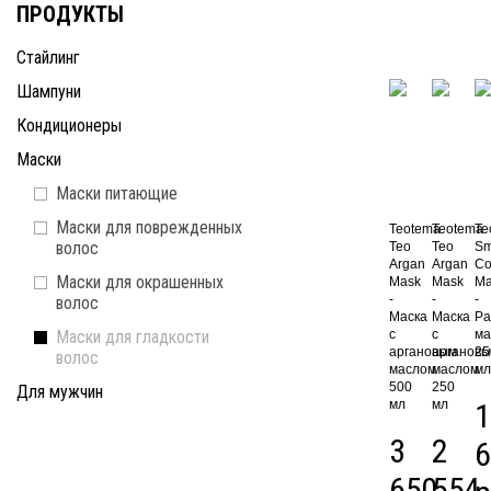
ПРОДУКТЫ
Стайлинг
Шампуни
Кондиционеры
Маски
Маски питающие
Маски для поврежденных
Teotema
Teotema
Te
волос
Teo
Teo
Sm
Argan
Argan
Co
Маски для окрашенных
Mask
Mask
Ma
-
-
-
волос
Маска
Маска
Ра
Маски для гладкости
с
с
ма
аргановым
арганов
25
волос
маслом
маслом
мл
500
250
Для мужчин
мл
мл
1
3
2
6
650
554