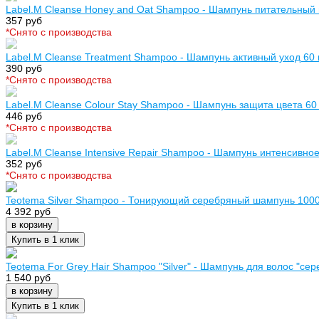
Label.M Cleanse Honey and Oat Shampoo - Шампунь питательный 
357 руб
*Cнято с производства
Label.M Cleanse Treatment Shampoo - Шампунь активный уход 60
390 руб
*Cнято с производства
Label.M Cleanse Colour Stay Shampoo - Шампунь защита цвета 60
446 руб
*Cнято с производства
Label.M Cleanse Intensive Repair Shampoo - Шампунь интенсивно
352 руб
*Cнято с производства
Teotema Silver Shampoo - Тонирующий серебряный шампунь 100
4 392 руб
в корзину
Купить в 1 клик
Teotema For Grey Hair Shampoo "Silver" - Шампунь для волос "се
1 540 руб
в корзину
Купить в 1 клик