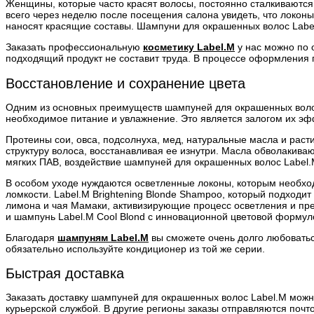
Женщины, которые часто красят волосы, постоянно сталкиваются
всего через неделю после посещения салона увидеть, что локон
наносят красящие составы. Шампуни для окрашенных волос Labe
Заказать профессиональную
косметику Label.M
у нас можно по 
подходящий продукт не составит труда. В процессе оформления 
Восстановление и сохранение цвета
Одним из основных преимуществ шампуней для окрашенных волос
необходимое питание и увлажнение. Это является залогом их э
Протеины сои, овса, подсолнуха, мед, натуральные масла и раст
структуру волоса, восстанавливая ее изнутри. Масла обволакива
мягких ПАВ, воздействие шампуней для окрашенных волос Label.
В особом уходе нуждаются осветленные локоны, которым необход
ломкости. Label.M Brightening Blonde Shampoo, который подходит
лимона и чая Мамаки, активизирующие процесс осветления и пр
и шампунь Label.M Cool Blond с инновационной цветовой форму
Благодаря
шампуням Label.M
вы сможете очень долго любоватьс
обязательно используйте кондиционер из той же серии.
Быстрая доставка
Заказать доставку шампуней для окрашенных волос Label.M можн
курьерской службой. В другие регионы заказы отправляются почт