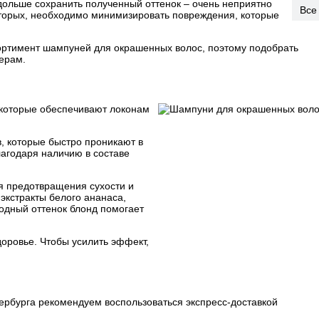
дольше сохранить полученный оттенок – очень неприятно
Все
вторых, необходимо минимизировать повреждения, которые
сортимент шампуней для окрашенных волос, поэтому подобрать
ерам.
 которые обеспечивают локонам
в, которые быстро проникают в
лагодаря наличию в составе
я предотвращения сухости и
 экстракты белого ананаса,
одный оттенок блонд помогает
оровье. Чтобы усилить эффект,
ербурга рекомендуем воспользоваться экспресс-доставкой