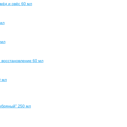
мёд и овёс 60 мл
 мл
 мл
е восстановление 60 мл
0 мл
ребряный" 250 мл