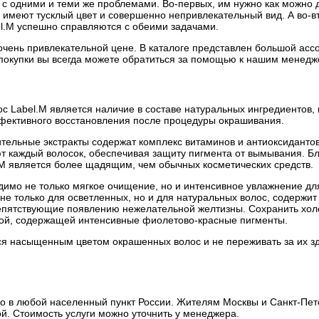
 с одними и теми же проблемами. Во-первых, им нужно как можно 
ы имеют тусклый цвет и совершенно непривлекательный вид. А во-
l.M успешно справляются с обеими задачами.
очень привлекательной цене. В каталоге представлен большой ас
покупки вы всегда можете обратиться за помощью к нашим менедж
 Label.M является наличие в составе натуральных ингредиентов,
ффективного восстановления после процедуры окрашивания.
ительные экстракты содержат комплекс витаминов и антиоксиданто
ют каждый волосок, обеспечивая защиту пигмента от вымывания. Б
M является более щадящим, чем обычных косметических средств.
имо не только мягкое очищение, но и интенсивное увлажнение дл
 не только для осветленных, но и для натуральных волос, содержит
епятствующие появлению нежелательной желтизны. Сохранить хол
лой, содержащей интенсивные фиолетово-красные пигменты.
я насыщенным цветом окрашенных волос и не переживать за их зд
о в любой населенный пункт России. Жителям Москвы и Санкт-Пет
ой. Стоимость услуги можно уточнить у менеджера.