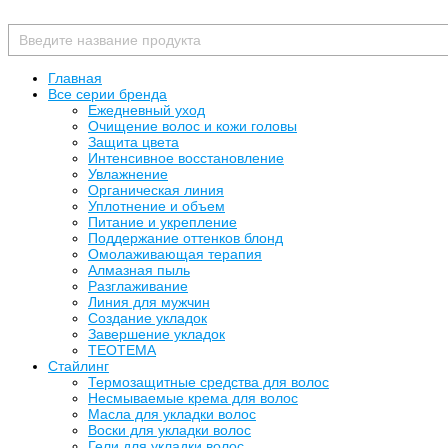
Главная
Все серии бренда
Ежедневный уход
Очищение волос и кожи головы
Защита цвета
Интенсивное восстановление
Увлажнение
Органическая линия
Уплотнение и объем
Питание и укрепление
Поддержание оттенков блонд
Омолаживающая терапия
Алмазная пыль
Разглаживание
Линия для мужчин
Создание укладок
Завершение укладок
TEOTEMA
Стайлинг
Термозащитные средства для волос
Несмываемые крема для волос
Масла для укладки волос
Воски для укладки волос
Гели для укладки волос