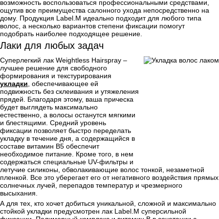
возможность воспользоваться профессиональными средствами,
ощутив все преимущества салонного ухода непосредственно на
дому. Продукция Label.M идеально подходит для любого типа
волос, а несколько вариантов степени фиксации помогут
подобрать наиболее подходящее решение.
Лаки для любых задач
Суперлегкий лак Weightless Hairspray –
лучшее решение для свободного
формирования и текстурирования
укладки
, обеспечивающее ей
подвижность без склеивания и утяжеления
прядей. Благодаря этому, ваша прическа
будет выглядеть максимально
естественно, а волосы останутся мягкими
и блестящими. Средний уровень
фиксации позволяет быстро переделать
укладку в течение дня, а содержащийся в
составе витамин В5 обеспечит
необходимое питание. Кроме того, в нем
содержаться специальные UV-фильтры и
летучие силиконы, обволакивающие волос тонкой, незаметной
пленкой. Все это уберегает его от негативного воздействия прямых
солнечных лучей, перепадов температур и чрезмерного
высыхания.
А для тех, кто хочет добиться уникальной, сложной и максимально
стойкой укладки предусмотрен лак Label.M суперсильной