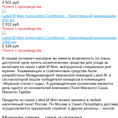
4 501 руб
*Cнято с производства
Label.M Men Invigorating Conditioner - Укрепляющий кондиционер
250 мл
2 012 руб
*Cнято с производства
Label.M Men Invigorating Conditioner - Укрепляющий кондиционер
1000 мл
5 538 руб
*Cнято с производства
В нашем интернет-магазине вы имеете возможность по очень
доступной цене купить косметические средства для ухода за
волосами из серии Label.M Men, выпущенной специально для
мужчин. Ухаживающие и стайлинговые средства были
разработаны Международной творческой командой Label.M, в
состав которой вошли победители конкурсов в номинациях
«Мужской стилист года». А руководителем коллектива является
дочь одного из основателей компании (Тони Масколо) Саша
Масколо-Тарбак.
Продукты из серии Label.M Men можно заказать в любой
населенный пункт России. По Москве и Санкт-Петербургу доставк
осуществляется курьерской службой, в другие регионы – почтой.
Мужская серия – уход и укладка