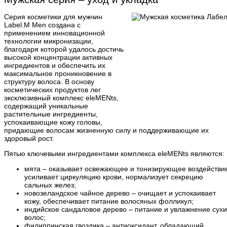
Серия косметики для мужчин
Label.M Men создана с
применением инновационной
технологии микронизации,
благодаря которой удалось достичь
высокой концентрации активных
ингредиентов и обеспечить их
максимальное проникновение в
структуру волоса. В основу
косметических продуктов лег
эксклюзивный комплекс eleMENts,
содержащий уникальные
растительные ингредиенты,
успокаивающие кожу головы,
придающие волосам жизненную силу и поддерживающие их
здоровый рост.
Пятью ключевыми ингредиентами комплекса eleMENts являются:
мята – оказывает освежающее и тонизирующее воздействи
усиливает циркуляцию крови, нормализует секрецию
сальных желез;
новозеландское чайное дерево – очищает и успокаивает
кожу, обеспечивает питание волосяных фолликул;
индийское сандаловое дерево – питание и увлажнение сухи
волос;
филиппинская гвоздика – антиоксидант, обладающий