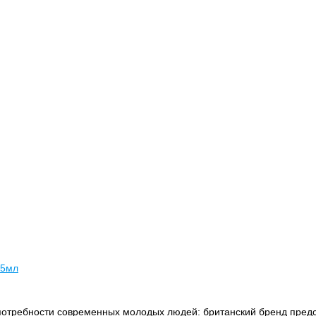
75мл
потребности современных молодых людей: британский бренд пред