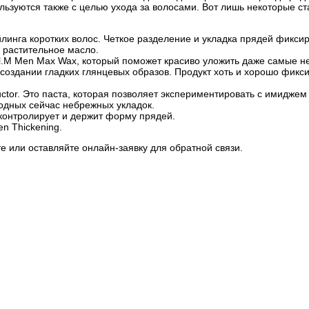
льзуются также с целью ухода за волосами. Вот лишь некоторые с
йлинга коротких волос. Четкое разделение и укладка прядей фиксир
 растительное масло.
l.M Men Max Wax, который поможет красиво уложить даже самые 
здании гладких глянцевых образов. Продукт хоть и хорошо фикси
ctor. Это паста, которая позволяет экспериментировать с имиджем
модных сейчас небрежных укладок.
контролирует и держит форму прядей.
n Thickening.
е или оставляйте онлайн-заявку для обратной связи.