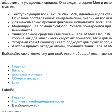
ассортимент укладочных средств. Они входят в серию Men и испо
мужчин:
Текстурирующий воск Texture Wax Stick, идеальный для ста
Основные составляющие: канделильский, пчелиный воски и
Для максимально прочной фиксации используйте воск Labe
Моделирующая помада Sculpting Pomade понадобится при со
вымывается.
Универсальное средство стайлинга – Label.M Men Decunstru
хороша как для классических мужских причесок, так и для 
Уходовый крем Grooming Cream подходит для сухих волос, 
А чтобы придать укладке объем, покупайте тоник Label.M Me
Выбирайте свою косметику для стайлинга и обращайтесь – звонит
Главная
Каталог
Доставка и оплата
Обмен и возврат
Блог
LabelM
Главная
Политика конфиденциальности
В избранном (
0
)