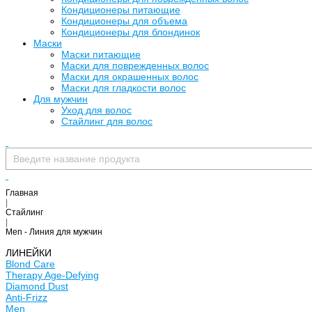
Кондиционеры питающие
Кондиционеры для объема
Кондиционеры для блондинок
Маски
Маски питающие
Маски для поврежденных волос
Маски для окрашенных волос
Маски для гладкости волос
Для мужчин
Уход для волос
Стайлинг для волос
Главная
|
Стайлинг
|
Men - Линия для мужчин
ЛИНЕЙКИ
Blond Care
Therapy Age-Defying
Diamond Dust
Anti-Frizz
Men