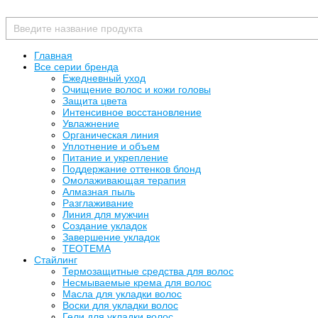
Главная
Все серии бренда
Ежедневный уход
Очищение волос и кожи головы
Защита цвета
Интенсивное восстановление
Увлажнение
Органическая линия
Уплотнение и объем
Питание и укрепление
Поддержание оттенков блонд
Омолаживающая терапия
Алмазная пыль
Разглаживание
Линия для мужчин
Создание укладок
Завершение укладок
TEOTEMA
Стайлинг
Термозащитные средства для волос
Несмываемые крема для волос
Масла для укладки волос
Воски для укладки волос
Гели для укладки волос