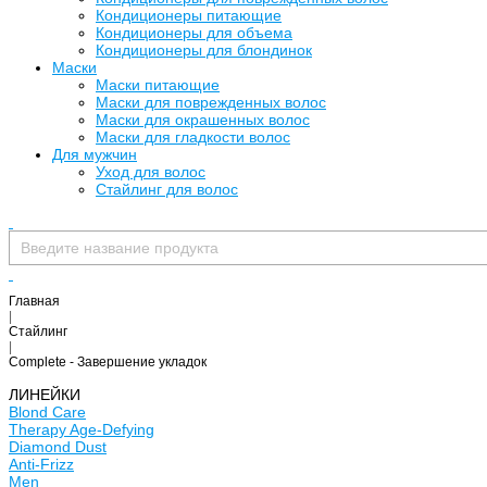
Кондиционеры питающие
Кондиционеры для объема
Кондиционеры для блондинок
Маски
Маски питающие
Маски для поврежденных волос
Маски для окрашенных волос
Маски для гладкости волос
Для мужчин
Уход для волос
Стайлинг для волос
Главная
|
Стайлинг
|
Complete - Завершение укладок
ЛИНЕЙКИ
Blond Care
Therapy Age-Defying
Diamond Dust
Anti-Frizz
Men