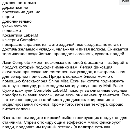
Все
должен не только
держаться на
протяжении дня, но
еще и
дополнительно
ухаживать за
волосами.
Косметика Label.M
из серии Complete
прекрасно справляется с это задачей: все средства помогают
достичь желаемой укладки, увлажняя и питая волосы. Снижается
термическое воздействие, пропадает ломкость, сухость прядей.
Лаки Complete имеют несколько степеней фиксации – выбирайте
продукт, который подходит именно вам. Легкая фиксация
актуальна при создании естественных укладок, а экстрасильная –
для вечерних причесок. Придать волосам блеска можно с
помощью блеска-спрея Shine Mist. Если вы хотите подчеркнуть
матовую текстуру, рекомендуем матирующую пасту Matt Paste.
Сухие шампуни Complete Label.M помогут за считанные секунды
преобразить ваши волосы, даже если они начали грязниться. Гел
– отличное средство стайлинга для дисциплинирования и
моделирования локонов. Кроме того, гелевая текстура хорошо
питает волосы.
В каталоге вы видите широкий выбор тонирующих продуктов для
стайлинга. Спреи с тонирующим эффектом мягко фиксируют
пряди, придавая им нужный оттенок (в палитре есть как