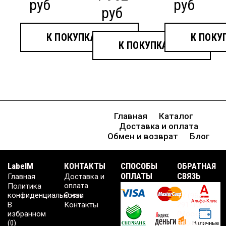
руб
руб
руб
К ПОКУПКАМ
К ПОКУ
К ПОКУПКАМ
Главная
Каталог
Доставка и оплата
Обмен и возврат
Блог
LabelM
КОНТАКТЫ
CПОСОБЫ
ОБРАТНАЯ
ОПЛАТЫ
СВЯЗЬ
Главная
Доставка и
оплата
Политика
----
конфиденциальности
О нас
+7 (967)
В
Контакты
291-10-33
избранном
(Москва)
(
0
)
Звоните