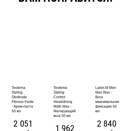
Teotema
Teotema
Label.M Men
Styling
Styling
Max Wax -
Obstinate
Control
Воск
Fibrous Paste
Headstrong
максимальная
- Крем-паста
Math Wax -
фиксация 50
50 мл
Матирующий
мл
воск 50 мл
2 051
2 840
1 962