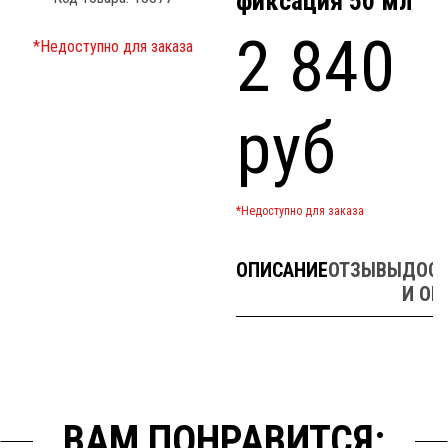
фиксация 50 мл
2 840
*Недоступно для заказа
руб
*Недоступно для заказа
ОПИСАНИЕ
ОТЗЫВЫ
ДОСТ
И ОП
ВАМ ПОНРАВИТСЯ: