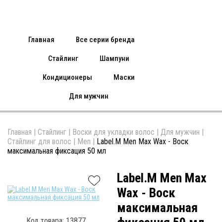
Главная
Все серии бренда
Стайлинг
Шампуни
Кондиционеры
Маски
Для мужчин
Главная
|
Стайлинг
|
Воски для укладки волос
|
Для мужчин
|
Стайлинг для волос
|
Men
|
Label.M Men Max Wax - Воск
максимальная фиксация 50 мл
Label.M Men Max
Wax - Воск
максимальная
Код товара: 13877