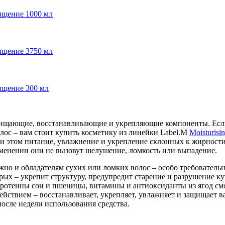
чищение 1000 мл
чищение 3750 мл
чищение 300 мл
очищающие, восстанавливающие и укрепляющие компоненты. Есл
олос – вам стоит купить косметику из линейки Label.M
Moisturisi
при этом питание, увлажнение и укрепление склонных к жирност
менении они не вызовут шелушение, ломкость или выпадение.
жно и обладателям сухих или ломких волос – особо требовательн
торых – укрепит структуру, предупредит старение и разрушение 
ротеины сои и пшеницы, витамины и антиоксиданты из ягод смо
ействием – восстанавливает, укрепляет, увлажняет и защищает 
осле недели использования средства.