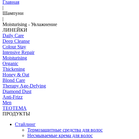
Главная
|
Шампуни
|
Moisturising - Увлажнение
ЛИНЕЙКИ
Daily Care
Deep Cleanse
Colour Stay
Intensive Repair
Moisturising
Organic
Thickening
Honey & Oat
Blond Care
Therapy Age-Defying
Diamond Dust
Anti-Frizz
Men
TEOTEMA
ПРОДУКТЫ
Стайлинг
Термозащитные средства для волос
Несмываемые крема для волос