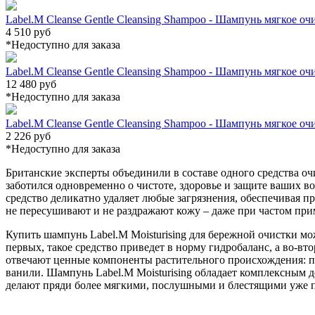
Label.M Cleanse Gentle Cleansing Shampoo - Шампунь мягкое о
4 510 руб
*Недоступно для заказа
Label.M Cleanse Gentle Cleansing Shampoo - Шампунь мягкое о
12 480 руб
*Недоступно для заказа
Label.M Cleanse Gentle Cleansing Shampoo - Шампунь мягкое о
2 226 руб
*Недоступно для заказа
Британские эксперты объединили в составе одного средства 
заботился одновременно о чистоте, здоровье и защите ваших в
средство деликатно удаляет любые загрязнения, обеспечивая 
не пересушивают и не раздражают кожу – даже при частом при
Купить шампунь Label.M Moisturising для бережной очистки мо
первых, такое средство приведет в норму гидробаланс, а во-в
отвечают ценные компоненты растительного происхождения: п
ванили. Шампунь Label.M Moisturising обладает комплексным д
делают пряди более мягкими, послушными и блестящими уже п