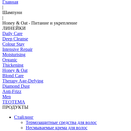
Главная
|
Шампуни
|
Honey & Oat - Питание и укрепление
ЛИНЕЙКИ
Daily Care
Deep Cleanse
Colour Stay
Intensive Repair
Moisturising
Organic
Thickening
Honey & Oat
Blond Care
Therapy Age-Defying
Diamond Dust
Anti-Frizz
Men
TEOTEMA
ПРОДУКТЫ
Стайлинг
Термозащитные средства для волос
Несмываемые крема для волос