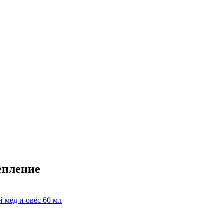
епление
 мёд и овёс 60 мл