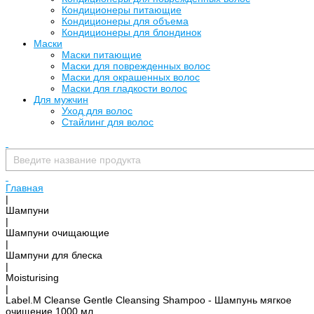
Кондиционеры питающие
Кондиционеры для объема
Кондиционеры для блондинок
Маски
Маски питающие
Маски для поврежденных волос
Маски для окрашенных волос
Маски для гладкости волос
Для мужчин
Уход для волос
Стайлинг для волос
Главная
|
Шампуни
|
Шампуни очищающие
|
Шампуни для блеска
|
Moisturising
|
Label.M Cleanse Gentle Cleansing Shampoo - Шампунь мягкое
очищение 1000 мл