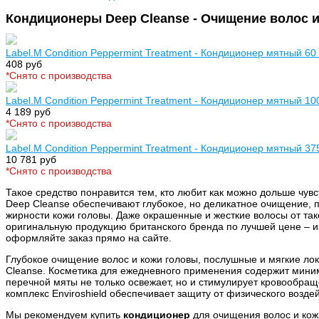
Кондиционеры Deep Cleanse - Очищение волос 
Label.M Condition Peppermint Treatment - Кондиционер мятный 60
408 руб
*Cнято с производства
Label.M Condition Peppermint Treatment - Кондиционер мятный 10
4 189 руб
*Cнято с производства
Label.M Condition Peppermint Treatment - Кондиционер мятный 37
10 781 руб
*Cнято с производства
Такое средство понравится тем, кто любит как можно дольше чувс
Deep Cleanse обеспечивают глубокое, но деликатное очищение, по
жирности кожи головы. Даже окрашенные и жесткие волосы от та
оригинальную продукцию британского бренда по лучшей цене – 
оформляйте заказ прямо на сайте.
Глубокое очищение волос и кожи головы, послушные и мягкие лок
Cleanse. Косметика для ежедневного применения содержит мини
перечной мяты не только освежает, но и стимулирует кровообращ
комплекс Enviroshield обеспечивает защиту от физического возде
Мы рекомендуем купить
кондиционер
для очищения волос и кож