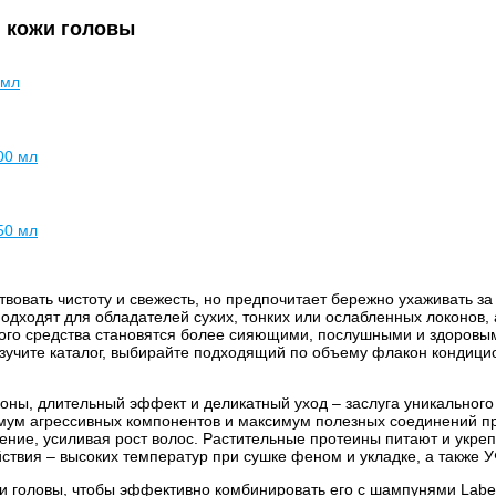
и кожи головы
 мл
00 мл
50 мл
твовать чистоту и свежесть, но предпочитает бережно ухаживать з
дходят для обладателей сухих, тонких или ослабленных локонов, а
кого средства становятся более сияющими, послушными и здоровы
изучите каталог, выбирайте подходящий по объему флакон кондици
оны, длительный эффект и деликатный уход – заслуга уникального
мум агрессивных компонентов и максимум полезных соединений пр
ение, усиливая рост волос. Растительные протеины питают и укреп
йствия – высоких температур при сушке феном и укладке, а также 
и головы, чтобы эффективно комбинировать его с шампунями Labe