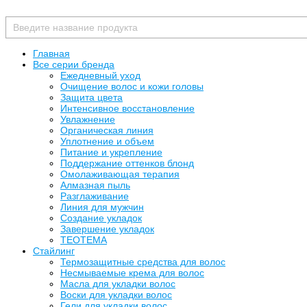
Главная
Все серии бренда
Ежедневный уход
Очищение волос и кожи головы
Защита цвета
Интенсивное восстановление
Увлажнение
Органическая линия
Уплотнение и объем
Питание и укрепление
Поддержание оттенков блонд
Омолаживающая терапия
Алмазная пыль
Разглаживание
Линия для мужчин
Создание укладок
Завершение укладок
TEOTEMA
Стайлинг
Термозащитные средства для волос
Несмываемые крема для волос
Масла для укладки волос
Воски для укладки волос
Гели для укладки волос