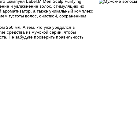
о шампуня Label.M Men Scalp Purifying
ение и увлажнение волос, стимуляцию их
й ароматизатор, а также уникальный комплекс
ием густоты волос, очисткой, сохранением
 250 мл. А тем, кто уже убедился в
гие средства из мужской серии, чтобы
та. Не забудьте проверить правильность