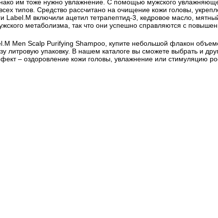
днако им тоже нужно увлажнение. С помощью мужского увлажняющег
сех типов. Средство рассчитано на очищение кожи головы, укрепл
и Label.M включили ацетил тетрапептид-3, кедровое масло, мятны
ужского метаболизма, так что они успешно справляются с повышен
M Men Scalp Purifying Shampoo, купите небольшой флакон объемом
азу литровую упаковку. В нашем каталоге вы сможете выбрать и дру
фект – оздоровление кожи головы, увлажнение или стимуляцию рос