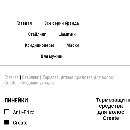
Главная
Все серии бренда
Стайлинг
Шампуни
Кондиционеры
Маски
Для мужчин
Главная
|
Стайлинг
|
Термозащитные средства для волос
|
Create - Создание укладок
ЛИНЕЙКИ
Термозащит
средства
Anti-Frizz
для волос
Create
Create