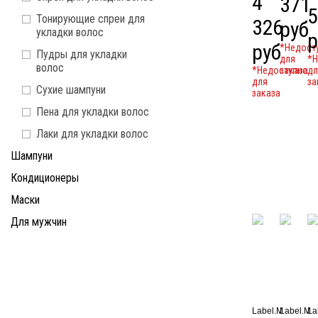
4
371
5
Тонирующие спреи для
326
руб
укладки волос
р
руб
*Недост
Пудры для укладки
для
*Н
волос
*Недоступно
заказа
дл
для
за
Сухие шампуни
заказа
Пена для укладки волос
Лаки для укладки волос
Шампуни
Кондиционеры
Маски
Для мужчин
Label.M
Label.M
La