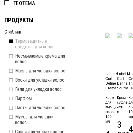
TEOTEMA
ПРОДУКТЫ
Стайлинг
Термозащитные
средства для волос
Несмываемые крема для
волос
Масла для укладки волос
Label.M
Label.M
La
Curl
Curl
Cr
Воски для укладки волос
Define
Define
Th
Creme
Souffle
Cr
Гели для укладки волос
-
-
-
Парфюм
Крем
Крем-
Кр
для
суфле
дл
Пасты для укладки волос
вьющихся
120
об
волос
мл
10
Муссы для укладки
150
мл
мл
3
волос
4
Спреи для укладки волос