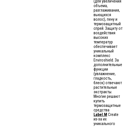
(для увеличения
объема,
разглаживания,
вьющихся
волос), пену и
термозащитный
спрей. Защиту от
воздействия
высоких
температур
обеспечивает
уникальный
комплекс
Enviroshield. За
дополнительные
функции
(увлажнение,
гладкость,
блеск) отвечают
растительные
экстракты.
Многие решают
купить
термозащитные
средства
Label.M
Create
из-за их
уникального