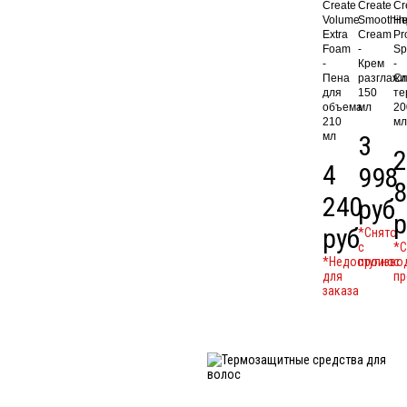
Create
Create
Cr
Volume
Smoothin
He
Extra
Cream
Pr
Foam
-
Sp
-
Крем
-
Пена
разглаж
Сп
для
150
те
объема
мл
20
210
мл
мл
3
2
4
998
8
240
руб
р
руб
*Cнято
с
*C
*Недоступно
произво
с
для
пр
заказа