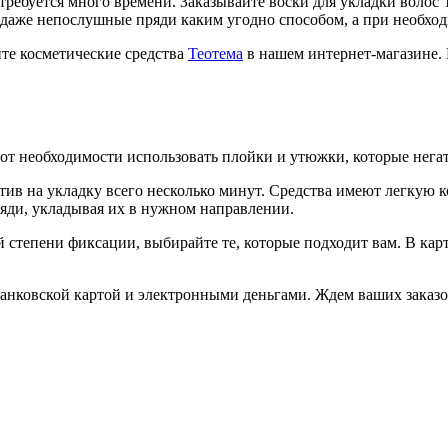
требуется много времени. Заказывайте воски для укладки волос 
аже непослушные пряди каким угодно способом, а при необходи
йте косметические средства
Теотема
в нашем интернет-магазине. 
от необходимости использовать плойки и утюжки, которые нега
тив на укладку всего несколько минут. Средства имеют легкую 
ряди, укладывая их в нужном направлении.
 степени фиксации, выбирайте те, которые подходит вам. В кар
анковской картой и электронными деньгами. Ждем ваших заказо