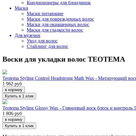
Кондиционеры для блондинок
Маски
Маски питающие
Маски для поврежденных волос
Маски для окрашенных волос
Маски для гладкости волос
Для мужчин
Уход для волос
Стайлинг для волос
Воски для укладки волос TEOTEMA
Teotema Styling Control Headstrong Math Wax - Матирующий вос
1 962 руб
в корзину
Купить в 1 клик
Teotema Styling Glossy Wax - Глянцевый воск блеск и контроль 
1 806 руб
в корзину
Купить в 1 клик