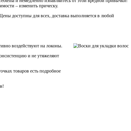
Teotema и немедленно избавляйтесь от этой вредной привычки!
мости – изменить прическу.
Цены доступны для всех, доставка выполняется в любой
тивно воздействуют на локоны.
консистенцию и не утяжеляют
точках товаров есть подробное
в!