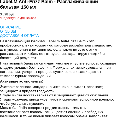
Label.M Anti-Frizz Balm - Разглаживающий
бальзам 150 мл
3 598 руб
*Недоступно для заказа
ОПИСАНИЕ
ОТЗЫВЫ
ДОСТАВКА И ОПЛАТА
Разглаживающий бальзам Label.m Anti-Frizz Balm - это
профессиональная косметика, которая разработана специально
для увлажнения и питания волос, а также вместе с этим
разглаживает и избавляет от пушения, гарантируя гладкий и
блестящий результат.
Питательный бальзам смягчает жесткие и густые волосы, создавая
гладкие укладки без пушения. Формула, активизирующаяся при
нагревании, ускоряет процесс сушки волос и защищает от
температурных повреждений.
Активные компоненты:
Экстракт зеленого мандарина интенсивно питает, освежает,
защищает и придает гладкость
Ягоды мирта восстанавливают и защищают цвет от окисления
Ягоды можжевельника укрепляют и смягчают волосяное волокно,
чтобы устранить пушение
Масло баобаба содержит редкие жирные кислоты,
восстанавливает волосы, защищает от солнца и свободных
радикалов, в то же время придает волосам объем, наполняет