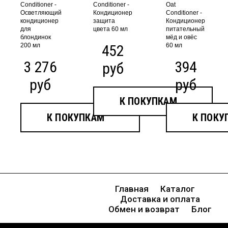
Conditioner -
Conditioner -
Oat
Осветляющий
Кондиционер
Conditioner -
кондиционер
защита
Кондиционер
для
цвета 60 мл
питательный
блондинок
мёд и овёс
200 мл
452
60 мл
3 276
394
руб
руб
руб
К ПОКУПКАМ
К ПОКУПКАМ
К ПОКУ
Главная
Каталог
Доставка и оплата
Обмен и возврат
Блог