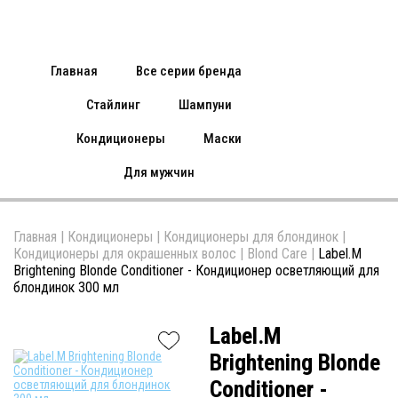
Главная
Все серии бренда
Стайлинг
Шампуни
Кондиционеры
Маски
Для мужчин
Главная
|
Кондиционеры
|
Кондиционеры для блондинок
|
Кондиционеры для окрашенных волос
|
Blond Care
|
Label.M
Brightening Blonde Conditioner - Кондиционер осветляющий для
блондинок 300 мл
Label.M
Brightening Blonde
Conditioner -