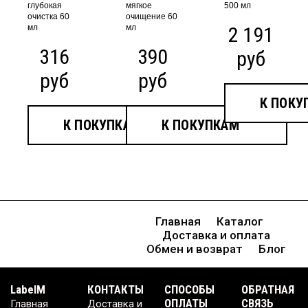
глубокая
мягкое
500 мл
очистка 60
очищение 60
мл
мл
2 191
316
390
руб
руб
руб
К ПОКУ
К ПОКУПКАМ
К ПОКУПКАМ
Главная
Каталог
Доставка и оплата
Обмен и возврат
Блог
LabelM
КОНТАКТЫ
CПОСОБЫ
ОБРАТНАЯ
ОПЛАТЫ
СВЯЗЬ
Главная
Доставка и