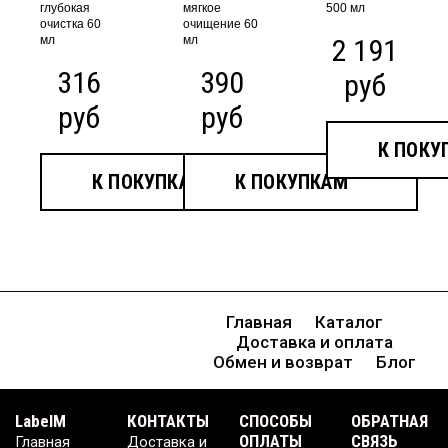
глубокая
мягкое
500 мл
очистка 60
очищение 60
мл
мл
2 191
316
390
руб
руб
руб
К ПОКУ
К ПОКУПКАМ
К ПОКУПКАМ
Главная
Каталог
Доставка и оплата
Обмен и возврат
Блог
LabelM
КОНТАКТЫ
CПОСОБЫ
ОБРАТНАЯ
ОПЛАТЫ
СВЯЗЬ
Главная
Доставка и