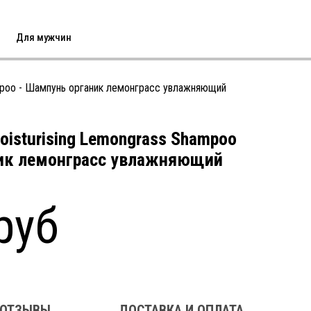
Для мужчин
ampoo - Шампунь органик лемонграсс увлажняющий
Moisturising Lemongrass Shampoo
ник лемонграсс увлажняющий
руб
ОТЗЫВЫ
ДОСТАВКА И ОПЛАТА