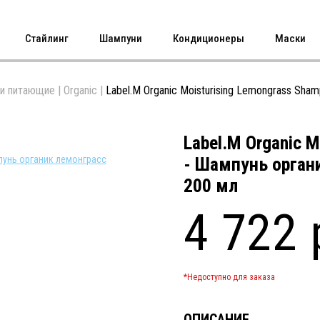
Стайлинг
Шампуни
Кондиционеры
Маски
и питающие
|
Organic
|
Label.M Organic Moisturising Lemongrass Sh
Label.M Organic 
- Шампунь орга
200 мл
4 722 
*Недоступно для заказа
ОПИСАНИЕ