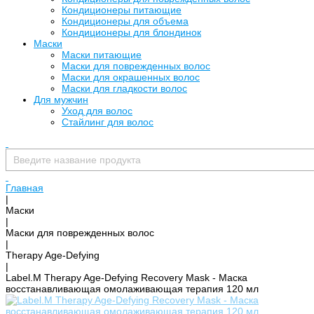
Кондиционеры питающие
Кондиционеры для объема
Кондиционеры для блондинок
Маски
Маски питающие
Маски для поврежденных волос
Маски для окрашенных волос
Маски для гладкости волос
Для мужчин
Уход для волос
Стайлинг для волос
Главная
|
Маски
|
Маски для поврежденных волос
|
Therapy Age-Defying
|
Label.M Therapy Age-Defying Recovery Mask - Маска
восстанавливающая омолаживающая терапия 120 мл