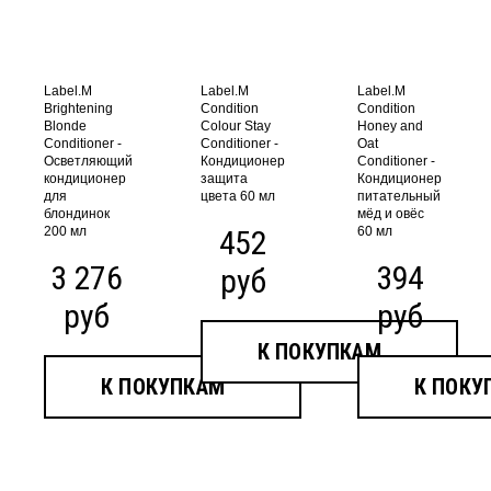
Label.M
Label.M
Label.M
Brightening
Condition
Condition
Blonde
Colour Stay
Honey and
Conditioner -
Conditioner -
Oat
Осветляющий
Кондиционер
Conditioner -
кондиционер
защита
Кондиционер
для
цвета 60 мл
питательный
блондинок
мёд и овёс
200 мл
452
60 мл
3 276
394
руб
руб
руб
К ПОКУПКАМ
К ПОКУПКАМ
К ПОКУ