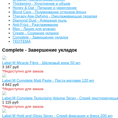
Thickening - Уплотнение и объем
Honey & Oat - Питание и укрепление
Blond Care - Поддержание оттенков блонд
Therapy Age-Defying - Омолаживающая терапия
Diamond Dust - Алмазная пыль
Anti-Frizz - Разглаживание
Men - Линия для мужчин
Create - Создание укладок
Complete - Завершение укладок
TEOTEMA
Complete - Завершение укладок
Label.M Miracle Fibre - Шёлковый крем 50 мл
3 187 руб
*Недоступно для заказа
Label.M Complete Matt Paste - Паста матовая 120 мл
4 842 руб
*Недоступно для заказа
Label.M Complete Texturising Volume Spray - Спрей текстурирующ
1 115 руб
*Недоступно для заказа
Label.M Hold and Gloss Spray - Спрей фиксация и блеск 200 мл