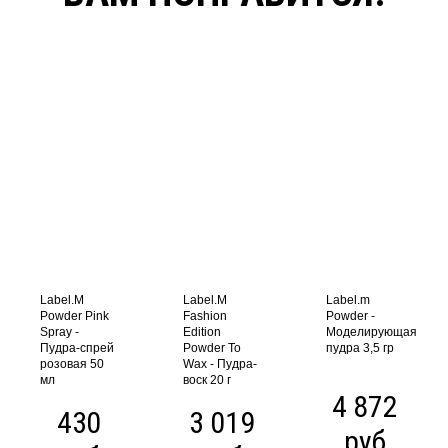
Label.M
Label.M
Label.m
Powder Pink
Fashion
Powder -
Spray -
Edition
Моделирующая
Пудра-спрей
Powder To
пудра 3,5 гр
розовая 50
Wax - Пудра-
мл
воск 20 г
4 872
430
3 019
руб