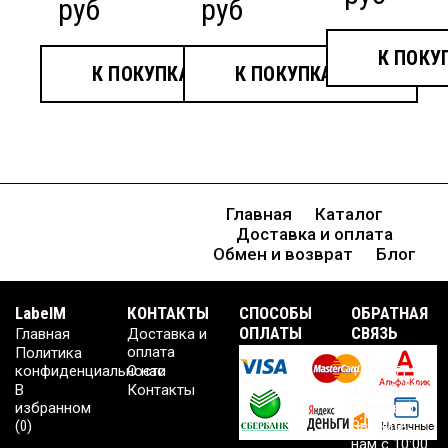
руб
руб
К ПОКУ
К ПОКУПКАМ
К ПОКУПКАМ
Главная
Каталог
Доставка и оплата
Обмен и возврат
Блог
LabelM
КОНТАКТЫ
CПОСОБЫ
ОБРАТНАЯ
ОПЛАТЫ
СВЯЗЬ
Главная
Доставка и
оплата
Политика
----
конфиденциальности
О нас
+7 (967)
В
Контакты
291-10-33
избранном
(Москва)
(
0
)
Звоните
нам с 10:00