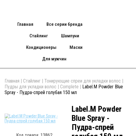
Главная
Все серии бренда
Стайлинг
Шампуни
Кондиционеры
Маски
Для мужчин
Главная
|
Стайлинг
|
Тонирующие спреи для укладки волос
|
Пудры для укладки волос
|
Complete
|
Label.M Powder Blue
Spray - Пудра-спрей голубая 150 мл
Label.M Powder
Blue Spray -
Пудра-спрей
Код товара: 13862