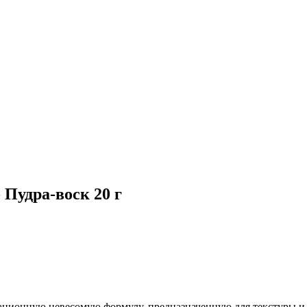
 Пудра-воск 20 г
овационную невесомую формулу, предназначенную для текстуры и