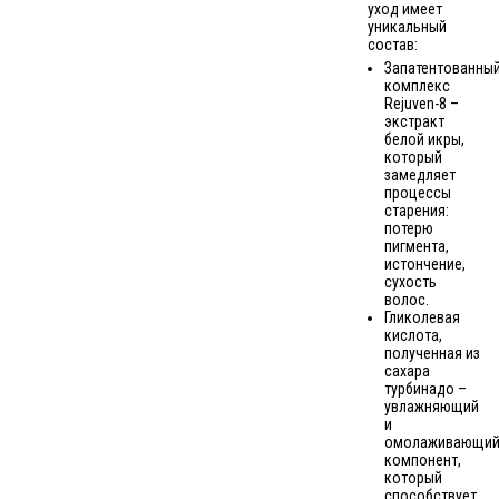
уход имеет
уникальный
состав:
Запатентованны
комплекс
Rejuven-8 –
экстракт
белой икры,
который
замедляет
процессы
старения:
потерю
пигмента,
истончение,
сухость
волос.
Гликолевая
кислота,
полученная из
сахара
турбинадо –
увлажняющий
и
омолаживающи
компонент,
который
способствует