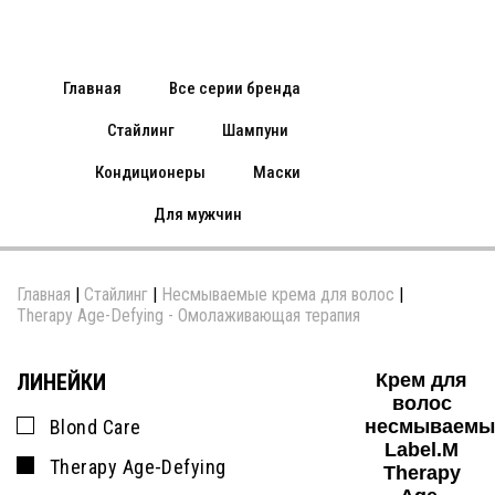
Главная
Все серии бренда
Стайлинг
Шампуни
Кондиционеры
Маски
Для мужчин
Главная
|
Стайлинг
|
Несмываемые крема для волос
|
Therapy Age-Defying - Омолаживающая терапия
ЛИНЕЙКИ
Крем для
волос
Blond Care
несмываемы
Label.M
Therapy Age-Defying
Therapy