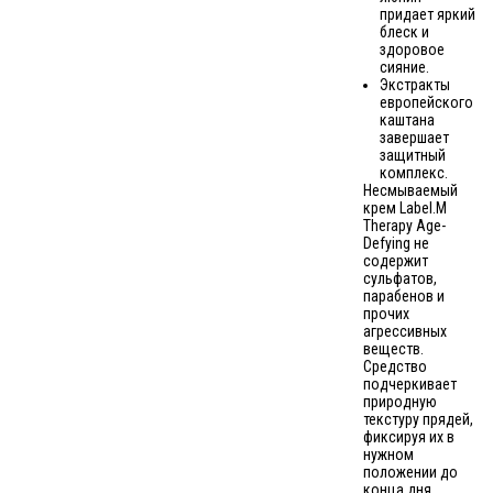
придает яркий
блеск и
здоровое
сияние.
Экстракты
европейского
каштана
завершает
защитный
комплекс.
Несмываемый
крем Label.M
Therapy Age-
Defying не
содержит
сульфатов,
парабенов и
прочих
агрессивных
веществ.
Средство
подчеркивает
природную
текстуру прядей,
фиксируя их в
нужном
положении до
конца дня.