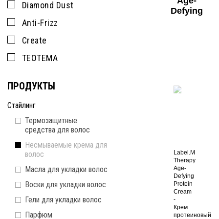
Age-
Diamond Dust
Defying
Anti-Frizz
Create
TEOTEMA
ПРОДУКТЫ
Стайлинг
Термозащитные
средства для волос
Несмываемые крема для
Label.M
волос
Therapy
Масла для укладки волос
Age-
Defying
Воски для укладки волос
Protein
Cream
Гели для укладки волос
-
Крем
Парфюм
протеиновый