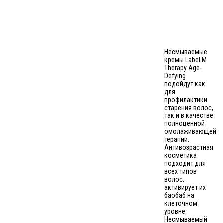
Несмываемые
кремы Label.M
Therapy Age-
Defying
подойдут как
для
профилактики
старения волос,
так и в качестве
полноценной
омолаживающей
терапии.
Антивозрастная
косметика
подходит для
всех типов
волос,
активирует их
баобаб на
клеточном
уровне.
Несмываемый