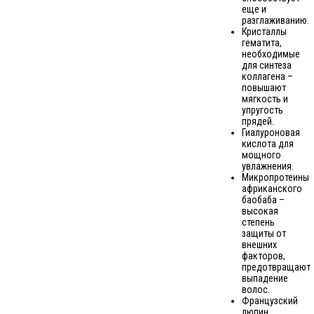
еще и
разглаживанию.
Кристаллы
гематита,
необходимые
для синтеза
коллагена –
повышают
мягкость и
упругость
прядей.
Гиалуроновая
кислота для
мощного
увлажнения.
Микропротеины
африканского
баобаба –
высокая
степень
защиты от
внешних
факторов,
предотвращают
выпадение
волос.
Французский
люпин