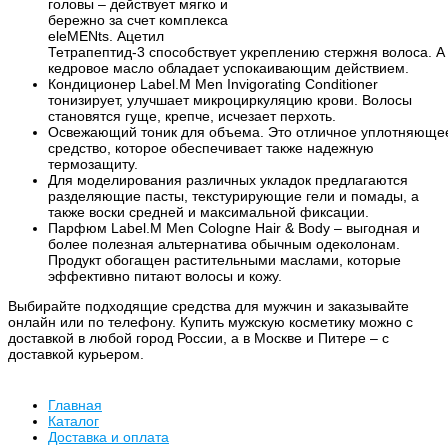
головы – действует мягко и
бережно за счет комплекса
eleMENts. Ацетил
Тетрапептид-3 способствует укреплению стержня волоса. А
кедровое масло обладает успокаивающим действием.
Кондиционер Label.M Men Invigorating Conditioner
тонизирует, улучшает микроциркуляцию крови. Волосы
становятся гуще, крепче, исчезает перхоть.
Освежающий тоник для объема. Это отличное уплотняюще
средство, которое обеспечивает также надежную
термозащиту.
Для моделирования различных укладок предлагаются
разделяющие пасты, текстурирующие гели и помады, а
также воски средней и максимальной фиксации.
Парфюм Label.M Men Cologne Hair & Body – выгодная и
более полезная альтернатива обычным одеколонам.
Продукт обогащен растительными маслами, которые
эффективно питают волосы и кожу.
Выбирайте подходящие средства для мужчин и заказывайте
онлайн или по телефону. Купить мужскую косметику можно с
доставкой в любой город России, а в Москве и Питере – с
доставкой курьером.
Главная
Каталог
Доставка и оплата