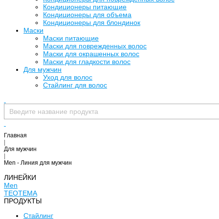
Кондиционеры питающие
Кондиционеры для объема
Кондиционеры для блондинок
Маски
Маски питающие
Маски для поврежденных волос
Маски для окрашенных волос
Маски для гладкости волос
Для мужчин
Уход для волос
Стайлинг для волос
Главная
|
Для мужчин
|
Men - Линия для мужчин
ЛИНЕЙКИ
Men
TEOTEMA
ПРОДУКТЫ
Стайлинг