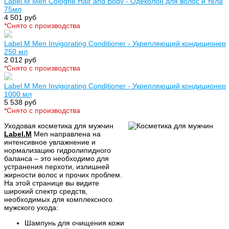
Label.M Men Cologne Hair and Body - Одеколон для волос и тела
75мл
4 501 руб
*Cнято с производства
Label.M Men Invigorating Conditioner - Укрепляющий кондиционер
250 мл
2 012 руб
*Cнято с производства
Label.M Men Invigorating Conditioner - Укрепляющий кондиционер
1000 мл
5 538 руб
*Cнято с производства
Уходовая косметика для мужчин
Label.M
Men направлена на
интенсивное увлажнение и
нормализацию гидролипидного
баланса – это необходимо для
устранения перхоти, излишней
жирности волос и прочих проблем.
На этой странице вы видите
широкий спектр средств,
необходимых для комплексного
мужского ухода:
Шампунь для очищения кожи