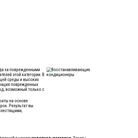
ода за поврежденными
телей этой категории. В
щей среды и высоких
ерация поврежденных
ход, возможный только с
раты на основе
рок. Результат вы
 блестящими,