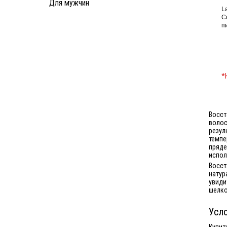
Для мужчин
L
C
п
*
Восст
волос
резул
темпе
пряде
испол
Восст
натур
увиди
шелко
Усло