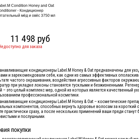
abel.M Condition Honey and Oat
onditioner - Кондиционер
итательный мёд и овёс 3750 мл
11 498 руб
Недоступно для заказа
анавливающие кондиционеры Label.M Honey & Oat предназначены для ух
ами и зарекомендовали себя, как одни из самых эффективных ополаскива
ьтате частого окрашивания, воздействия агрессивных факторов окружаю
ратур при укладке локоны становятся тусклыми и безжизненными. Реген
й – это целый комплекс мер, одной из которых является качественный у
ьзованием профессиональной косметики.
анавливающие кондиционеры Label.M Honey & Oat – косметические препа
альных компонентов, способных вернуть здоровье волосам за короткий с
те практически сразу, а после нескольких применений ваши пряди станут
вистыми и послушными.
вия покупки