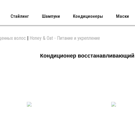
Стайлинг
Шампуни
Кондиционеры
Маски
денных волос
|
Honey & Oat - Питание и укрепление
Кондиционер восстанавливающий L