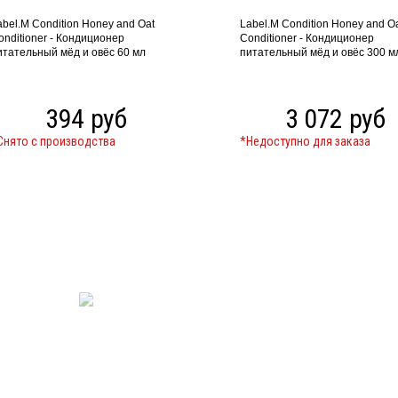
abel.M Condition Honey and Oat
Label.M Condition Honey and O
onditioner - Кондиционер
Conditioner - Кондиционер
итательный мёд и овёс 60 мл
питательный мёд и овёс 300 м
394 руб
3 072 руб
Cнято с производства
*Недоступно для заказа