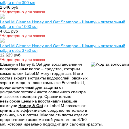
мёд и овёс 300 мл
2 646 руб
*Недоступно для заказа
Label.M Cleanse Honey and Oat Shampoo - Шампунь питательный
мёд и овёс 1000 мл
4 811 руб
*Недоступно для заказа
Label.M Cleanse Honey and Oat Shampoo - Шампунь питательный
мёд и овёс 3750 мл
12 629 руб
*Недоступно для заказа
Шампуни Honey & Oat для восстановления
поврежденных волос – средство, которым
косметологи Label.M могут гордиться. В его
состав входят экстракты водорослей, овсяных
зерен и меда, а также комплекс Enviroshield,
предназначенный для защиты от
ультрафиолетовой части солнечного спектра
и высоких температур. Сравнительно
невысокие цены на восстанавливающие
шампуни
Honey & Oat
от Label.M позволяют
купить это эффективное средство не только в
розницу, но и оптом. Многие стилисты отдают
предпочтение экономичной упаковке по 3750
мл, которая идеально подходит для салонов красоты.