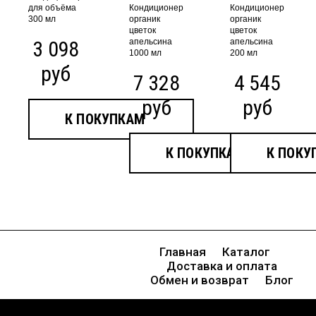
для объёма
Кондиционер
Кондиционер
300 мл
органик
органик
цветок
цветок
3 098
апельсина
апельсина
1000 мл
200 мл
руб
7 328
4 545
руб
руб
К ПОКУПКАМ
К ПОКУПКАМ
К ПОКУ
Главная
Каталог
Доставка и оплата
Обмен и возврат
Блог