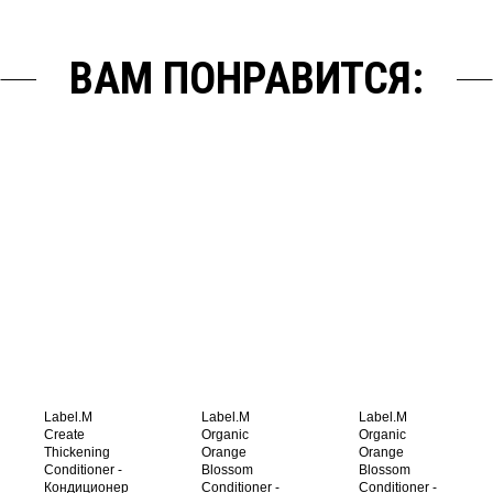
ВАМ ПОНРАВИТСЯ:
Label.M
Label.M
Label.M
Create
Organic
Organic
Thickening
Orange
Orange
Conditioner -
Blossom
Blossom
Кондиционер
Conditioner -
Conditioner -