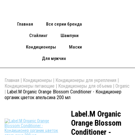
Главная
Все серии бренда
Стайлинг
Шампуни
Кондиционеры
Маски
Для мужчин
Главная
|
Кондиционеры
|
Кондиционеры для укрепления
|
Кондиционеры питающие
|
Кондиционеры для объема
|
Organic
|
Label.M Organic Orange Blossom Conditioner - Кондиционер
органик цветок апельсина 200 мл
Label.M Organic
Orange Blossom
Conditioner -