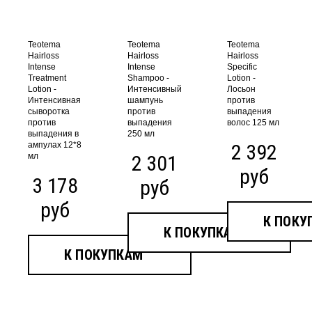
Teotema
Teotema
Teotema
Hairloss
Hairloss
Hairloss
Intense
Intense
Specific
Treatment
Shampoo -
Lotion -
Lotion -
Интенсивный
Лосьон
Интенсивная
шампунь
против
сыворотка
против
выпадения
против
выпадения
волос 125 мл
выпадения в
250 мл
ампулах 12*8
2 392
мл
2 301
руб
3 178
руб
руб
К ПОКУ
К ПОКУПКАМ
К ПОКУПКАМ