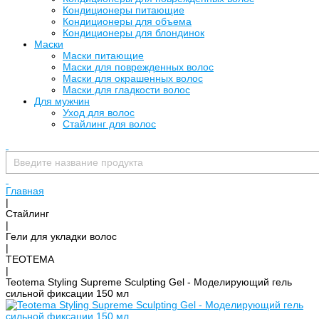
Кондиционеры питающие
Кондиционеры для объема
Кондиционеры для блондинок
Маски
Маски питающие
Маски для поврежденных волос
Маски для окрашенных волос
Маски для гладкости волос
Для мужчин
Уход для волос
Стайлинг для волос
Главная
|
Стайлинг
|
Гели для укладки волос
|
TEOTEMA
|
Teotema Styling Supreme Sculpting Gel - Моделирующий гель
сильной фиксации 150 мл