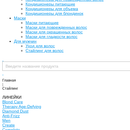
Кондиционеры питающие
Кондиционеры для объема
Кондиционеры для блондинок
Маски
Маски питающие
Маски для поврежденных волос
Маски для окрашенных волос
Маски для гладкости волос
Для мужчин
Уход для волос
Стайлинг для волос
Главная
|
Стайлинг
ЛИНЕЙКИ
Blond Care
Therapy Age-Defying
Diamond Dust
Anti-Frizz
Men
Create
Complete