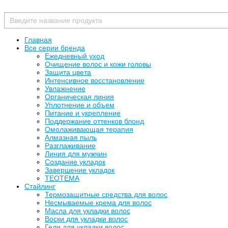
Главная
Все серии бренда
Ежедневный уход
Очищение волос и кожи головы
Защита цвета
Интенсивное восстановление
Увлажнение
Органическая линия
Уплотнение и объем
Питание и укрепление
Поддержание оттенков блонд
Омолаживающая терапия
Алмазная пыль
Разглаживание
Линия для мужчин
Создание укладок
Завершение укладок
TEOTEMA
Стайлинг
Термозащитные средства для волос
Несмываемые крема для волос
Масла для укладки волос
Воски для укладки волос
Гели для укладки волос