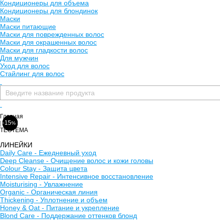
Кондиционеры для объема
Кондиционеры для блондинок
Маски
Маски питающие
Маски для поврежденных волос
Маски для окрашенных волос
Маски для гладкости волос
Для мужчин
Уход для волос
Стайлинг для волос
Главная
-15
-15
-15
|
%
%
%
TEOTEMA
ЛИНЕЙКИ
Daily Care - Ежедневный уход
Deep Cleanse - Очищение волос и кожи головы
Colour Stay - Защита цвета
Intensive Repair - Интенсивное восстановление
Moisturising - Увлажнение
Organic - Органическая линия
Thickening - Уплотнение и объем
Honey & Oat - Питание и укрепление
Blond Care - Поддержание оттенков блонд