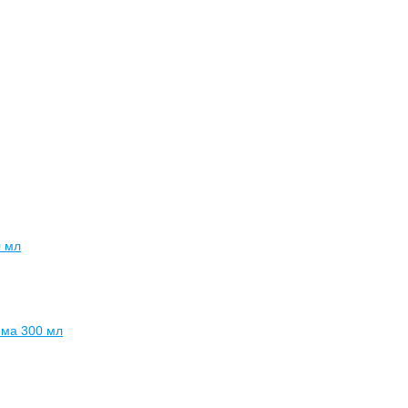
0 мл
ема 300 мл