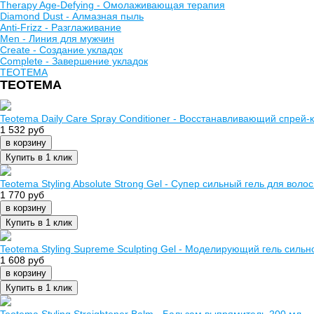
Therapy Age-Defying - Омолаживающая терапия
Diamond Dust - Алмазная пыль
Anti-Frizz - Разглаживание
Men - Линия для мужчин
Create - Создание укладок
Complete - Завершение укладок
TEOTEMA
TEOTEMA
Teotema Daily Care Spray Conditioner - Восстанавливающий спрей
1 532 руб
в корзину
Купить в 1 клик
Teotema Styling Absolute Strong Gel - Супер сильный гель для воло
1 770 руб
в корзину
Купить в 1 клик
Teotema Styling Supreme Sculpting Gel - Моделирующий гель силь
1 608 руб
в корзину
Купить в 1 клик