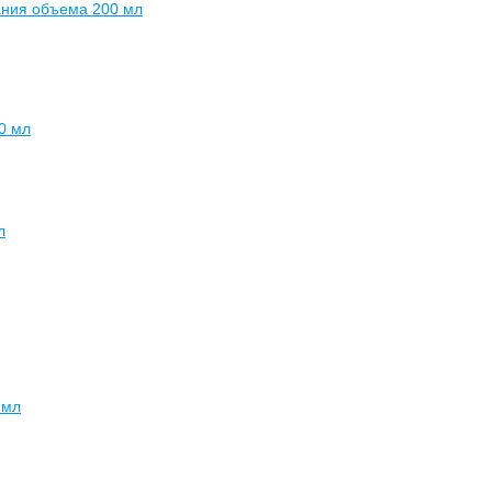
дания объема 200 мл
0 мл
л
 мл